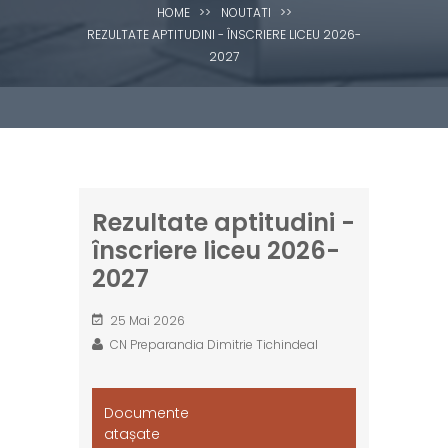
HOME
>>
NOUTATI
>>
REZULTATE APTITUDINI - ÎNSCRIERE LICEU 2026-
2027
Rezultate aptitudini -
înscriere liceu 2026-
2027
25 Mai 2026
CN Preparandia Dimitrie Tichindeal
Documente
atașate