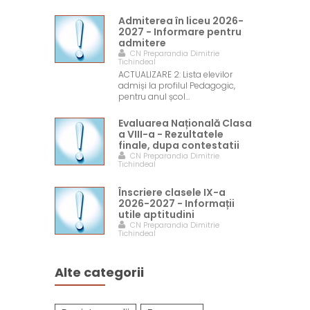
Admiterea în liceu 2026-
2027 - Informare pentru
admitere
CN Preparandia Dimitrie
Tichindeal
ACTUALIZARE 2: Lista elevilor
admiși la profilul Pedagogic,
pentru anul școl…
Evaluarea Națională Clasa
a VIII-a - Rezultatele
finale, dupa contestatii
CN Preparandia Dimitrie
Tichindeal
Înscriere clasele IX-a
2026-2027 - Informații
utile aptitudini
CN Preparandia Dimitrie
Tichindeal
Alte categorii