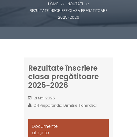
HOME
>>
NOUTATI
>>
REZULTATE ÎNSCRIERE CLASA PREGĂTITOARE
2025-2026
Rezultate înscriere
clasa pregătitoare
2025-2026
21 Mai 2025
CN Preparandia Dimitrie Tichindeal
Documente
atașate