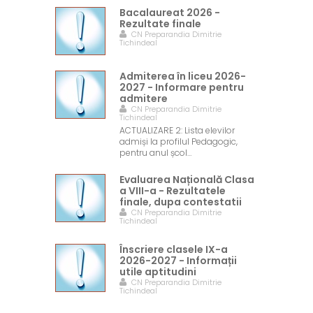
Bacalaureat 2026 -
Rezultate finale
CN Preparandia Dimitrie
Tichindeal
Admiterea în liceu 2026-
2027 - Informare pentru
admitere
CN Preparandia Dimitrie
Tichindeal
ACTUALIZARE 2: Lista elevilor
admiși la profilul Pedagogic,
pentru anul școl…
Evaluarea Națională Clasa
a VIII-a - Rezultatele
finale, dupa contestatii
CN Preparandia Dimitrie
Tichindeal
Înscriere clasele IX-a
2026-2027 - Informații
utile aptitudini
CN Preparandia Dimitrie
Tichindeal